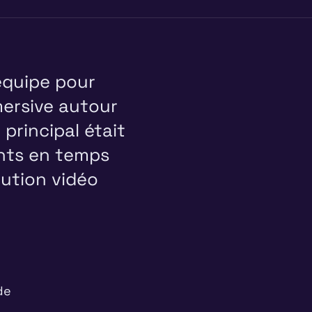
équipe pour
ersive autour
principal était
ants en temps
tution vidéo
de