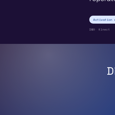
Activation 
DMX
Kinect
D