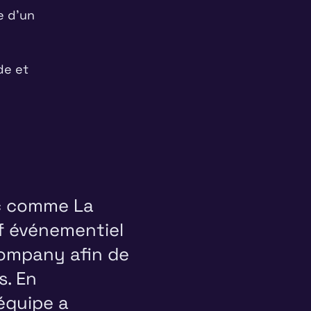
e d'un
de et
ic comme La
if événementiel
Company afin de
. En
équipe a