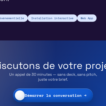
événementielle
Installation interactive
Web App
iscutons de votre proj
Un appel de 30 minutes — sans deck, sans pitch,
juste votre brief.
Démarrer la conversation →