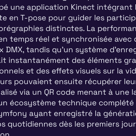
pé une application Kinect intégrant 
te en T-pose pour guider les partici
orégraphies distinctes. La performan
en temps réel et synchronisée avec 
x DMX, tandis qu'un système d'enre
ait instantanément des éléments gr
nnels et des effets visuels sur la vi
eurs pouvaient ensuite récupérer leu
alisé via un QR code menant à une 
 un écosystème technique complété 
Symfony ayant enregistré la générati
os quotidiennes dès les premiers jou
ion.