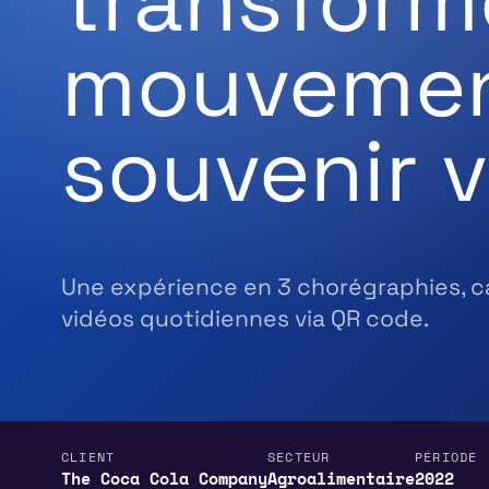
mouvemen
souvenir 
Une expérience en 3 chorégraphies, c
vidéos quotidiennes via QR code.
CLIENT
SECTEUR
PÉRIODE
The Coca Cola Company
Agroalimentaire
2022