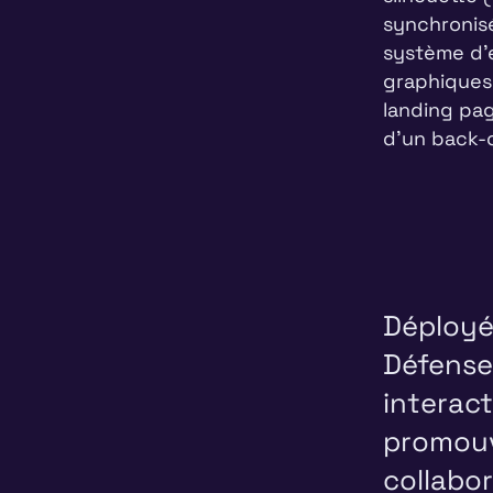
synchronis
système d'
graphiques 
landing pag
d'un back-o
Déployé
Défense 
interac
promouv
collabor