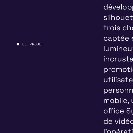
dévelop
silhouet
trois ch
captée 
LE PROJET
lumineu
incrust
promotio
utilisat
personn
mobile,
office 
de vidé
l'opérat