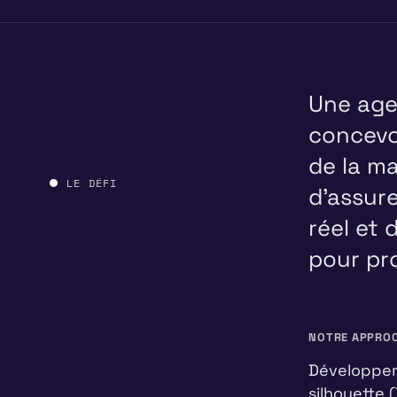
Une age
concevo
de la ma
LE DÉFI
d'assur
réel et 
pour pro
NOTRE APPRO
Développeme
silhouette 