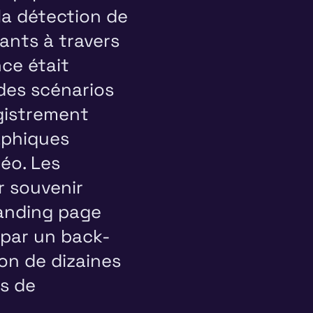
la détection de
pants à travers
ce était
des scénarios
gistrement
aphiques
déo. Les
r souvenir
landing page
par un back-
on de dizaines
rs de